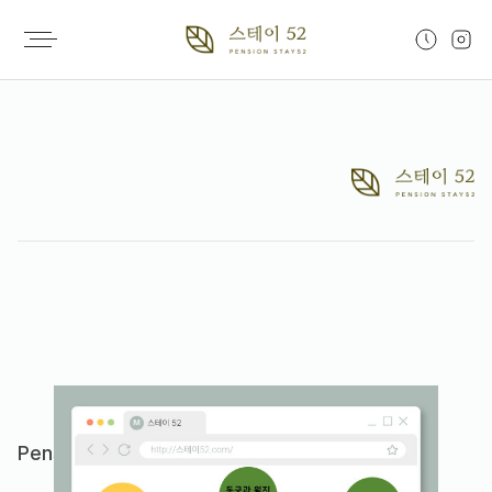
02
/
07
Pension Stay52